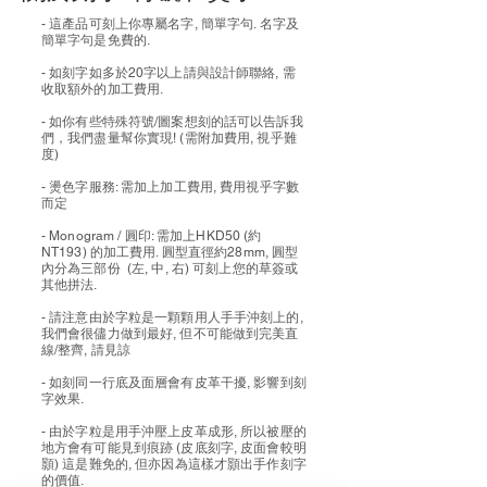
- 這產品可刻上你專屬名字, 簡單字句. 名字及
簡單字句是免費的.
- 如刻字如多於20字以上請與設計師聯絡, 需
收取額外的加工費用.
- 如你有些特殊符號/圖案想刻的話可以告訴我
們，我們盡量幫你實現! (需附加費用, 視乎難
度)
- 燙色字服務: 需加上加工費用, 費用視乎字數
而定
- Monogram / 圓印: 需加上HKD50 (約
NT193) 的加工費用. 圓型直徑約28mm, 圓型
內分為三部份 (左, 中, 右) 可刻上您的草簽或
其他拼法.
- 請注意由於字粒是一顆顆用人手手沖刻上的,
我們會很儘力做到最好, 但不可能做到完美直
線/整齊, 請見諒
- 如刻同一行底及面層會有皮革干擾, 影響到刻
字效果.
​- 由於字粒是用手沖壓上皮革成形, 所以被壓的
地方會有可能見到痕跡 (皮底刻字, 皮面會較明
顥) 這是難免的, 但亦因為這樣才顥出手作刻字
的價值.