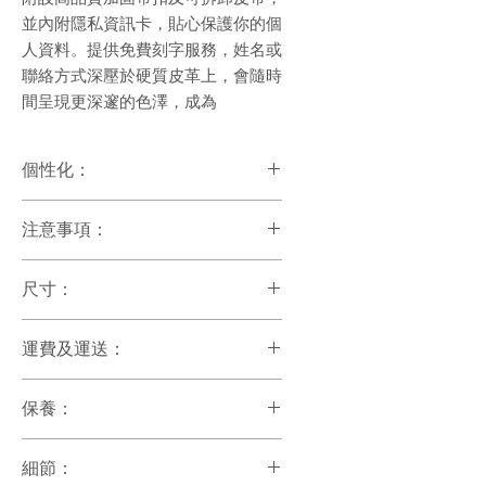
並內附隱私資訊卡，貼心保護你的個
人資料。提供免費刻字服務，姓名或
聯絡方式深壓於硬質皮革上，會隨時
間呈現更深邃的色澤，成為
個性化：
- 免費刻字：可刻上你的專屬名字或簡
注意事項：
單字句，20字以內免費，超過20字需另
收取加工費用。
所有真皮都會有生長紋，蟲咬紋, 是
- 如有特殊符號或圖案想刻，可以告訴
尺寸：
自然的傷痕，屬正常現象
我們，我們盡量幫你實現！
在不同地點，燈光，手機，電腦，
- 如有特定客製需求（例如皮雕圖案或
(整個)
顏色是會有色差的喔
人像），請與我們聯絡，費用視乎難度
運費及運送：
長: 17cm
而定。
寬: 7cm
***商品價格已包含運費
- 亦可加購顏色燙字或Monogram，費
厚: 4mm
保養：
關於運送:
用視乎難度而定，如有需要
香港，澳門，台灣，中國大陸: 我們一
(皮牌)
最好每三個月做一次保養，可以用
般會用順豐快遞運送, 需要約2-5個工作
長: 10cm
細節：
我們附贈的皮蠟或貂鼠油（在皮革
天運送. 台灣的客人需要先實名註冊