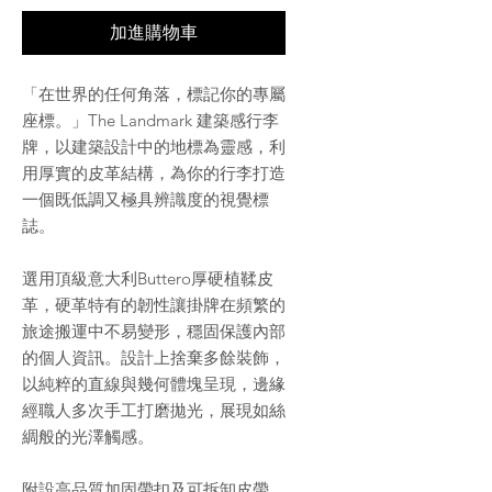
加進購物車
「在世界的任何角落，標記你的專屬
座標。」The Landmark 建築感行李
牌，以建築設計中的地標為靈感，利
用厚實的皮革結構，為你的行李打造
一個既低調又極具辨識度的視覺標
誌。
選用頂級意大利Buttero厚硬植鞣皮
革，硬革特有的韌性讓掛牌在頻繁的
旅途搬運中不易變形，穩固保護內部
的個人資訊。設計上捨棄多餘裝飾，
以純粹的直線與幾何體塊呈現，邊緣
經職人多次手工打磨拋光，展現如絲
綢般的光澤觸感。
附設高品質加固帶扣及可拆卸皮帶，