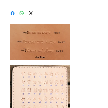
闊: 7cm
店有售）用棉布，沾一點然後在皮
APP "易利委" 及提供身份證號碼來填
意大利頂級Buttero厚硬植鞣皮革，
厚: 0.5cm
革上打圈塗上薄薄一層，在皮革吸
寫運單喔:)
皮革常用於製作馬具
收後再重複兩次 （合共三次）便可.
其他國家會使用香港郵政寄出, 一般約
幾何美學設計，線條簡約俐落，盡
現在擦蠟皮上有蠟層，可以不用保
需要14-28個工作天寄送. (特別情況除
顯建築感
養，因為有機會會擦掉蠟層喔，可
外)
邊緣經職人多次手工打磨拋光，觸
以蠟層吸收/脫落後才保養, 可先對
感圓潤細膩
植鞣皮進行保養.
大範圍刻印面積，雙面皆可刻印，
效果各具特色
內附隱私資訊卡及可拆卸皮帶，功
能與美感兼備
高品質加固帶扣，耐用可靠
適合自用、送禮或活動回