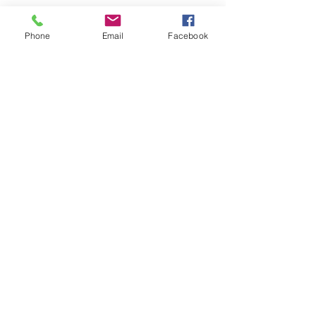
Phone
Email
Facebook
職人級開箱體
驗
(The
Packaging
Experience
)
我們相信，包裝不只是保護，更是設計的延
伸。每一份 The Landmark 行李牌均包含以下
包裝配套，確保無論是自用還是送禮，都能感